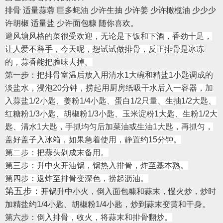
排骨 适量蒜蓉 巨多蚝油 少许生抽 少许姜 少许橄榄油 少少少
许胡椒 适量盐 少许面包糠 随你喜欢。
避风塘风格的菜很受欢迎，无论是下饭和下酒，香劲十足，
让人爱不释手，今天呢，想试试做排骨，反正排骨是冰冻
的，蒜香能把膻味去掉。
第一步：
把排骨室温后放入用清水1大碗和精盐1小匙调成的
淡盐水，浸泡20分钟，捞起用厨房纸吸干水后入一容器，加
入蒜盐1/2小匙、姜粉1
/4小匙、蛋白1/2只量、生抽1/2大匙、
红糖粉1/3小匙、胡椒粉1/3小匙、玉米淀粉1大匙、生粉1/2大
匙、清水1大匙，手抓均匀后加菜油或生油1大匙，再抓匀，
盖好盖子入冰箱，如果急着使用，静置约15分钟。
第二步：
把蒜头剁成末备用。
第三步：
升中火开油锅，锅热入排骨，炸至基本熟。
第四步：
返炸至排骨变深色，捞起沥油。
第五步：
开锅升中小火，倒入面包糠和蒜末，慢火炒，炒时
加精盐约1/4小匙、胡椒粉1/4小匙，炒到蒜末变黄和干身。
第六步：
倒入排骨，收火，将蒜末和排骨翻炒。