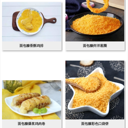
面包糠香酥鸡排
面包糠炸洋葱圈
面包糠爆浆鸡肉卷
面包糠彩色口袋饼