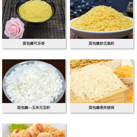
面包糠可乐饼
面包糠炒北极虾
面包糠—玉米元宝虾
面包糠香炸猪排