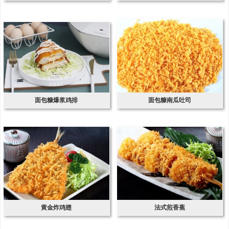
面包糠爆浆鸡排
面包糠南瓜吐司
黄金炸鸡翅
法式煎香蕉