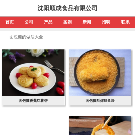
沈阳顺成食品有限公司
首页
公司
产品
案例
新闻
招聘
联系
面包糠的做法大全
面包糠香蕉红薯饼
面包糠酥炸鳕鱼块