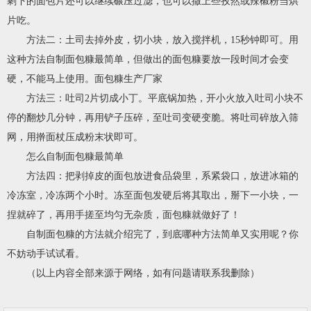
剩下的面包片还可以继续碾压过滤，也可以撒上些孜然或辣椒粉当烘
片吃。
方法二：土司去掉外皮，切小块，放入搅拌机，15秒钟即可。用
这种方法自制面包糠最简单，但做出的面包糠要放一段时间才会变
硬，不能马上使用。面包糠生产厂家
方法三：吐司2片切成小丁。平底锅加热，开小火放入吐司小块不
停的翻炒几分钟，再用铲子压碎，至吐司变硬变脆。将吐司碎放入筛
网，用擀面杖压成粉末状即可。
怎么自制面包糠最简单
方法四：把剥掉皮的面包放进食品袋里，系紧袋口，放进冰箱的
冷冻室，冷冻两个小时。冻至面包发硬后将其取出，掰下一小块，一
捏就碎了，再用手搓至均匀无杂质，面包糠就做好了！
自制面包糠的方法就介绍完了，到底哪种方法简单又实用呢？你
不妨动手试试看。
（以上内容全部来源于网络，如有问题请联系我删除）